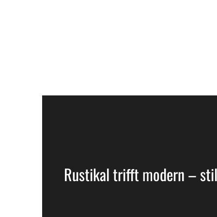
Angebotstage
Mittwoch & Donnerstag – Schnitzelliebe:
Sonntag – Kids Day:
Unser Festsaal
Rustikal trifft modern – stil